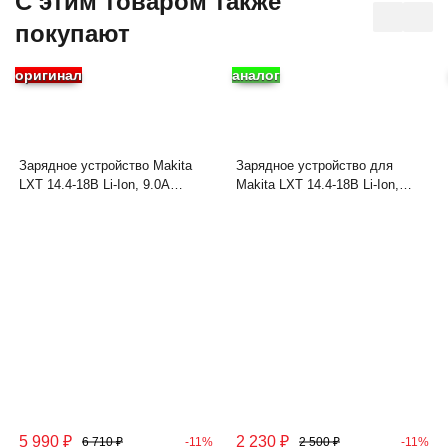
C этим товаром также
покупают
оригинал
аналог
Зарядное устройство Makita
Зарядное устройство для
LXT 14.4-18В Li-Ion, 9.0А
Makita LXT 14.4-18В Li-Ion,
DC18RC 195915-5 630793-1 без
4.0А DC18RC
упаковки
5 990
₽
2 230
₽
6 710
₽
-11%
2 500
₽
-11%