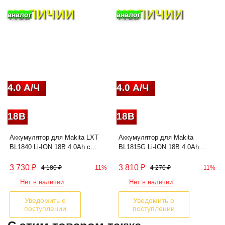
наличии
наличии
аналог
аналог
4.0 А/Ч
4.0 А/Ч
18В
18В
Аккумулятор для Makita LXT
Аккумулятор для Makita
BL1840 Li-ION 18В 4.0Ah с
BL1815G Li-ION 18В 4.0Ah
индикатором
BL1840G
3 730
₽
3 810
₽
4 180
₽
-11%
4 270
₽
-11%
Нет в наличии
Нет в наличии
Уведомить о
Уведомить о
поступлении
поступлении