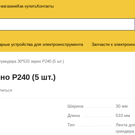
 магазине
Как купить
Контакты
дные устройства для электроинструмента
Запчасти к электроин
гриндера 30*533 зерно P240 (5 шт.)
но P240 (5 шт.)
литься
Ширина
30 мм
Длина
533 мм
Тип
Лента дл
гриндера