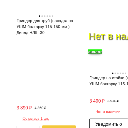
Гриндер для труб (насадка на
УШМ болгарку 115-150 мм.)
Диолд НЛШ-30
Нет в н
аналог
Гриндер на стойке (
УШМ болгарку 115-1
3 490
₽
3 910
₽
3 890
₽
4 360
₽
Нет в наличии
Осталась 1 шт.
Уведомить о