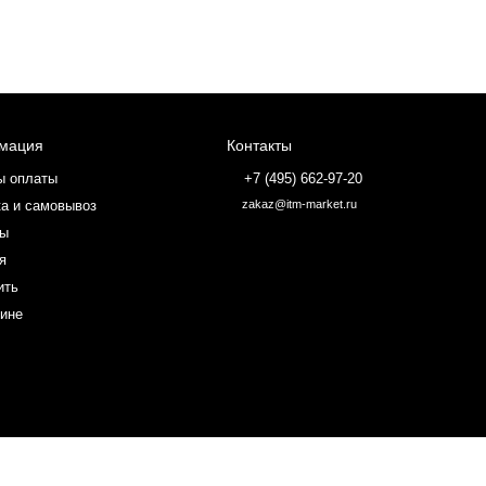
мация
Контакты
ы оплаты
+7 (495) 662-97-20
а и самовывоз
zakaz@itm-market.ru
ты
я
ить
зине