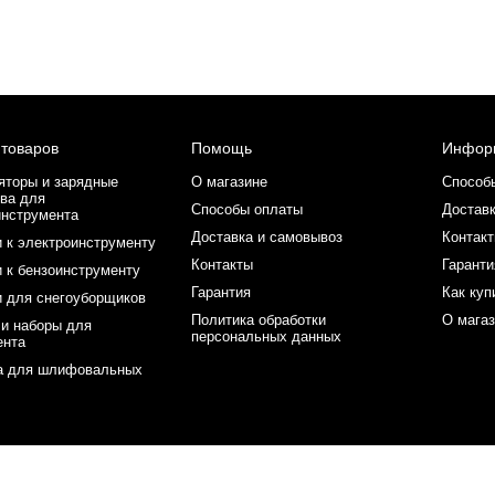
 товаров
Помощь
Инфор
яторы и зарядные
О магазине
Способ
ва для
Способы оплаты
Доставк
инструмента
Доставка и самовывоз
Контак
 к электроинструменту
Контакты
Гаранти
 к бензоинструменту
Гарантия
Как куп
и для снегоуборщиков
Политика обработки
О мага
 и наборы для
персональных данных
ента
а для шлифовальных