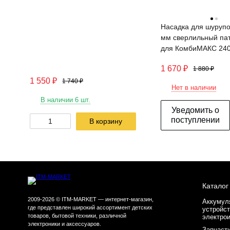
Насадка для шурупо
мм сверлильный па
для КомбиМАКС 240
1 670
₽
1 880
₽
1 550
₽
1 740
₽
Нет в наличии
В наличии 6 шт.
Уведомить о
поступлении
В корзину
Каталог
2009-2026 © ITM-MARKET — интернет-магазин,
Аккумул
где представлен широкий ассортимент детских
устройст
товаров, бытовой техники, различной
электро
электроники и аксессуаров.
Запчасти