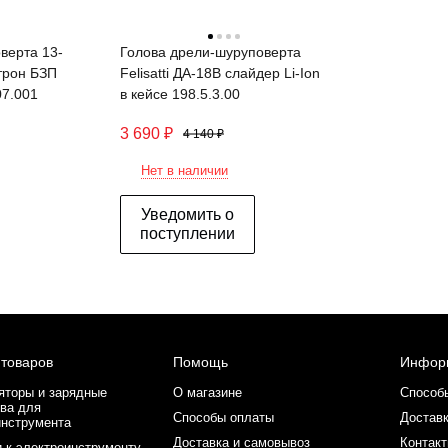
верта 13-
Голова дрели-шуруповерта
трон БЗП
Felisatti ДА-18В слайдер Li-Ion
7.001
в кейсе 198.5.3.00
3 690
₽
4 140
₽
Нет в наличии
Уведомить о
поступлении
 товаров
Помощь
Инфор
яторы и зарядные
О магазине
Способ
ва для
Способы оплаты
Доставк
инструмента
Доставка и самовывоз
Контак
 к электроинструменту