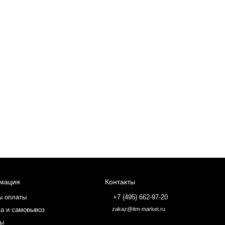
мация
Контакты
ы оплаты
+7 (495) 662-97-20
а и самовывоз
zakaz@itm-market.ru
ты