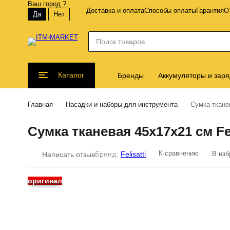
Ваш город
?
Доставка и оплата
Способы оплаты
Гарантия
О
Каталог
Бренды
Аккумуляторы и заря
Главная
Насадки и наборы для инструмента
Сумка тканев
Сумка тканевая 45х17х21 см Fel
К сравнению
В изб
Бренд:
Felisatti
Написать отзыв
оригинал